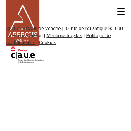
© 2021 - CAUE de Vendée | 33 rue de l'Atlantique 85 000
La Roche-sur-Yon |
Mentions légales
|
Politique de
confidentialité
|
Cookies