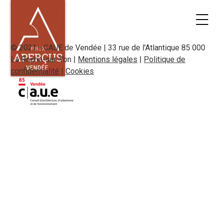
© 2021 - CAUE de Vendée | 33 rue de l'Atlantique 85 000
La Roche-sur-Yon |
Mentions légales
|
Politique de
confidentialité
|
Cookies