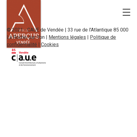
© 2021 - CAUE de Vendée | 33 rue de l'Atlantique 85 000
La Roche-sur-Yon |
Mentions légales
|
Politique de
confidentialité
|
Cookies