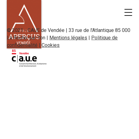
© 2021 - CAUE de Vendée | 33 rue de l'Atlantique 85 000
La Roche-sur-Yon |
Mentions légales
|
Politique de
confidentialité
|
Cookies