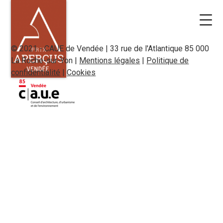
© 2021 - CAUE de Vendée | 33 rue de l'Atlantique 85 000
La Roche-sur-Yon |
Mentions légales
|
Politique de
confidentialité
|
Cookies