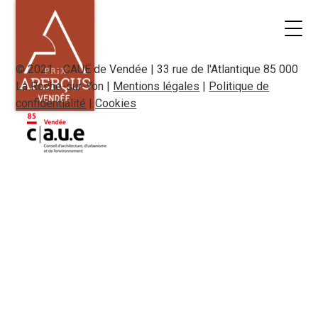
© 2021 - CAUE de Vendée | 33 rue de l'Atlantique 85 000
La Roche-sur-Yon |
Mentions légales
|
Politique de
confidentialité
|
Cookies