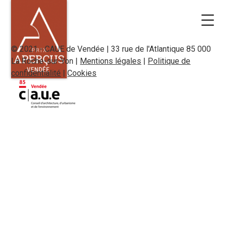
© 2021 - CAUE de Vendée | 33 rue de l'Atlantique 85 000
La Roche-sur-Yon |
Mentions légales
|
Politique de
confidentialité
|
Cookies