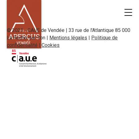
© 2021 - CAUE de Vendée | 33 rue de l'Atlantique 85 000
La Roche-sur-Yon |
Mentions légales
|
Politique de
confidentialité
|
Cookies