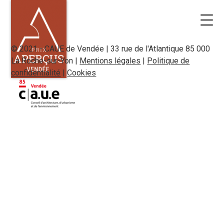
© 2021 - CAUE de Vendée | 33 rue de l'Atlantique 85 000
La Roche-sur-Yon |
Mentions légales
|
Politique de
confidentialité
|
Cookies