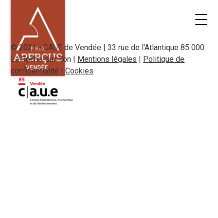
© 2021 - CAUE de Vendée | 33 rue de l'Atlantique 85 000
La Roche-sur-Yon |
Mentions légales
|
Politique de
confidentialité
|
Cookies