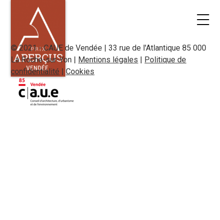
© 2021 - CAUE de Vendée | 33 rue de l'Atlantique 85 000
La Roche-sur-Yon |
Mentions légales
|
Politique de
confidentialité
|
Cookies