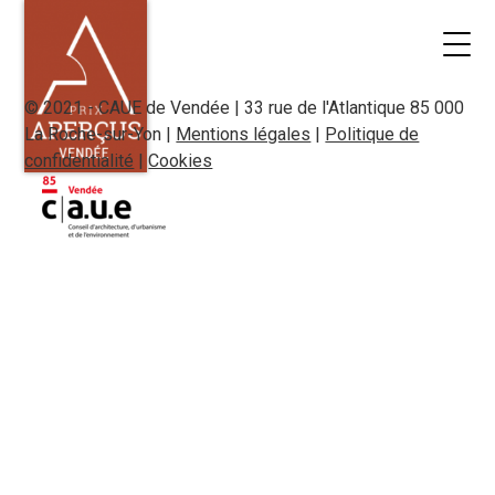
© 2021 - CAUE de Vendée | 33 rue de l'Atlantique 85 000
La Roche-sur-Yon |
Mentions légales
|
Politique de
confidentialité
|
Cookies