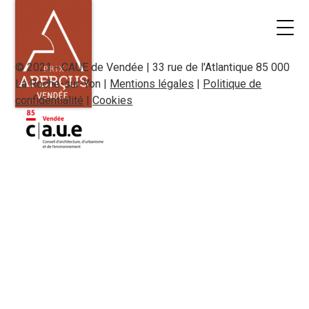
© 2021 - CAUE de Vendée | 33 rue de l'Atlantique 85 000
La Roche-sur-Yon |
Mentions légales
|
Politique de
confidentialité
|
Cookies