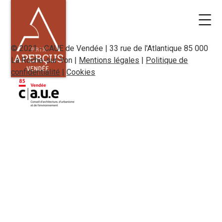
© 2021 - CAUE de Vendée | 33 rue de l'Atlantique 85 000
La Roche-sur-Yon |
Mentions légales
|
Politique de
confidentialité
|
Cookies