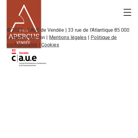
© 2021 - CAUE de Vendée | 33 rue de l'Atlantique 85 000
La Roche-sur-Yon |
Mentions légales
|
Politique de
confidentialité
|
Cookies