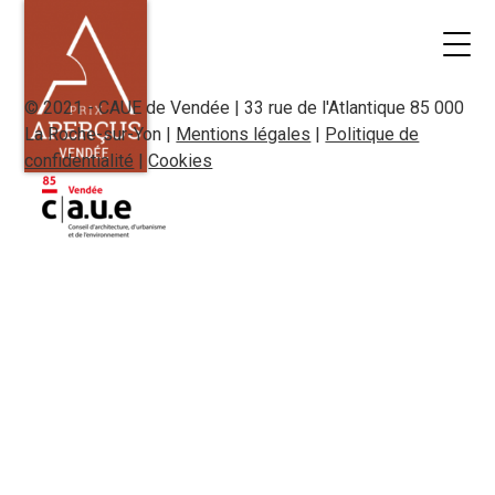
© 2021 - CAUE de Vendée | 33 rue de l'Atlantique 85 000
La Roche-sur-Yon |
Mentions légales
|
Politique de
confidentialité
|
Cookies