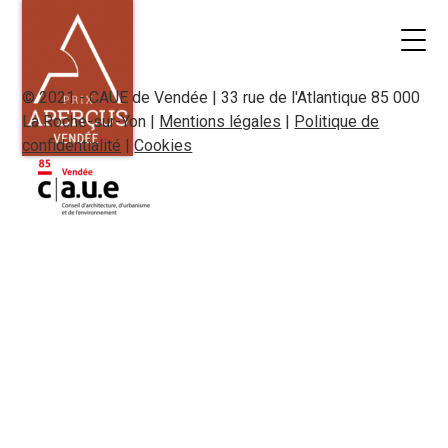
© 2021 - CAUE de Vendée | 33 rue de l'Atlantique 85 000
La Roche-sur-Yon |
Mentions légales
|
Politique de
confidentialité
|
Cookies