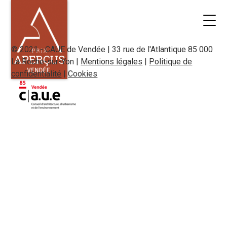
© 2021 - CAUE de Vendée | 33 rue de l'Atlantique 85 000
La Roche-sur-Yon |
Mentions légales
|
Politique de
confidentialité
|
Cookies